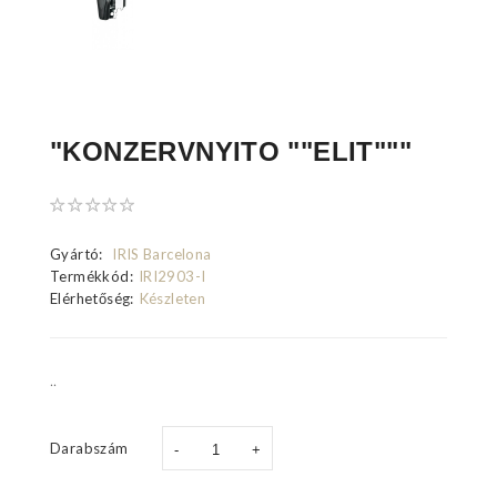
"KONZERVNYITO ""ELIT"""
Gyártó:
IRIS Barcelona
Termékkód:
IRI2903-I
Elérhetőség:
Készleten
..
Darabszám