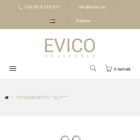
+36 30 9 323 471
info@evico.hu
Fiókom
0 termék
"KONZERVNYITO ""ELIT"""