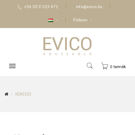
+36 30 9 323 471
info@evico.hu
Fiókom
0 termék
KERESÉS